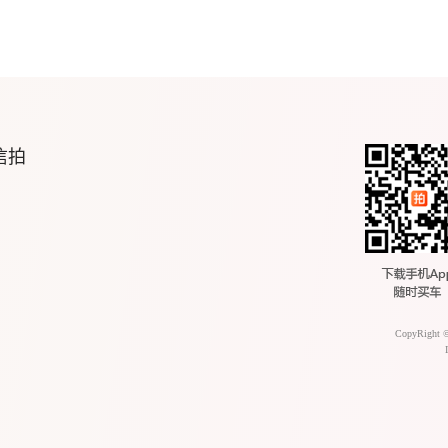
信拍
CopyRight